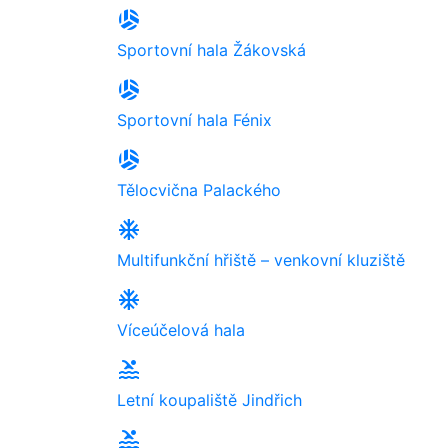
sports_volleyball
Sportovní hala Žákovská
sports_volleyball
Sportovní hala Fénix
sports_volleyball
Tělocvična Palackého
ac_unit
Multifunkční hřiště – venkovní kluziště
ac_unit
Víceúčelová hala
pool
Letní koupaliště Jindřich
pool