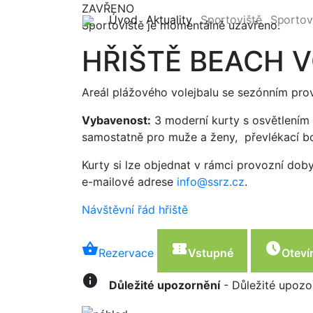
ZAVŘENO
(current)
(current)
Úvod
Aktuality
Sportoviště
Sportov
Sportoviště je momentálně uzavřeno.
HŘIŠTĚ BEACH 
Areál plážového volejbalu se sezónním pr
Vybavenost:
3 moderní kurty s osvětlením 
samostatně pro muže a ženy, převlékací b
Kurty si lze objednat v rámci provozní dob
e-mailové adrese
info@ssrz.cz
.
Návštěvní řád hřiště
shopping_basket
confirmation_number
schedule
Rezervace
Vstupné
Oteví
info
Důležité upozornění
- Důležité upozor