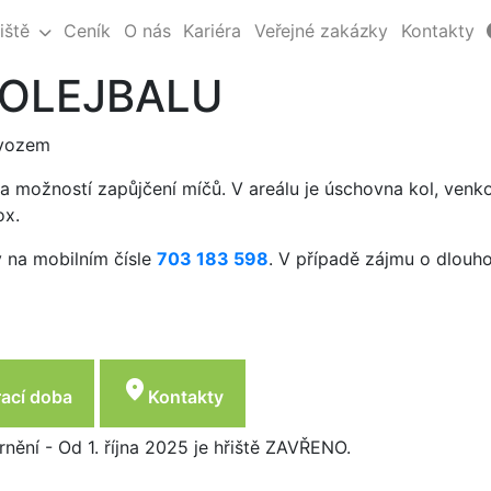
iště
Ceník
O nás
Kariéra
Veřejné zakázky
Kontakty
VOLEJBALU
ovozem
a možností zapůjčení míčů. V areálu je úschovna kol, venk
ox.
y na mobilním čísle
703 183 598
. V případě zájmu o dlouh
location_on
rací doba
Kontakty
nění - Od 1. října 2025 je hřiště ZAVŘENO.