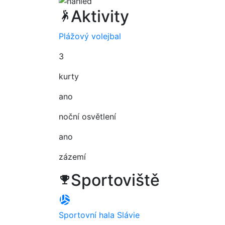
Aktivity
sports_handball
Plážový volejbal
3
kurty
ano
noční osvětlení
ano
zázemí
Sportoviště
trophy
sports_volleyball
Sportovní hala Slávie