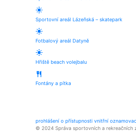
light_mode
Sportovní areál Lázeňská – skatepark
light_mode
Fotbalový areál Datyně
light_mode
Hřiště beach volejbalu
restaurant
Fontány a pítka
prohlášení o přístupnosti
vnitřní oznamova
© 2024 Správa sportovních a rekreačních z