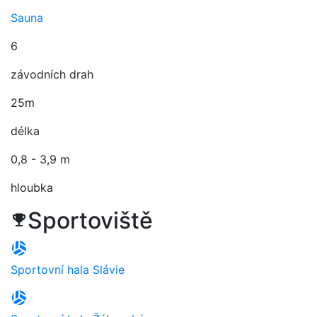
Sauna
6
závodních drah
25m
délka
0,8 - 3,9 m
hloubka
Sportoviště
trophy
sports_volleyball
Sportovní hala Slávie
sports_volleyball