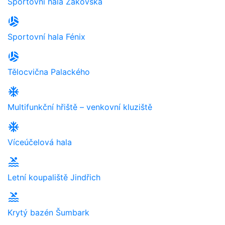
Sportovní hala Žákovská
sports_volleyball
Sportovní hala Fénix
sports_volleyball
Tělocvična Palackého
ac_unit
Multifunkční hřiště – venkovní kluziště
ac_unit
Víceúčelová hala
pool
Letní koupaliště Jindřich
pool
Krytý bazén Šumbark