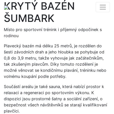
KRYTÝ BAZÉN
ŠUMBARK
Místo pro sportovní trénink i příjemný odpočinek s
rodinou
Plavecký bazén má délku 25 metrů, je rozdělen do
šesti závodních drah a jeho hloubka se pohybuje od
0,8 do 3,9 metru, takže vyhovuje jak začátečníkům,
tak zkušeným plavcům. Díky tomuto rozdělení je
možné věnovat se kondičnímu plavání, tréninku nebo
volnému koupání podle potřeby.
Součástí areálu je také sauna, která nabízí prostor k
relaxaci a regeneraci po sportovním výkonu. K
dispozici jsou prostorné šatny a sociální zařízení, o
bezpečnost všech návštěvníků se starají kvalifikovaní
plavčíci.