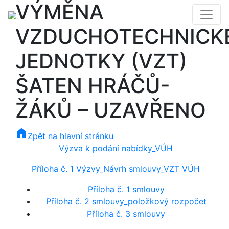
VÝMĚNA
VZDUCHOTECHNICK
JEDNOTKY (VZT)
ŠATEN HRÁČŮ-
ŽÁKŮ – UZAVŘENO
home
Zpět na hlavní stránku
Výzva k podání nabídky_VÚH
Příloha č. 1 Výzvy_Návrh smlouvy_VZT VÚH
Příloha č. 1 smlouvy
Příloha č. 2 smlouvy_položkový rozpočet
Příloha č. 3 smlouvy