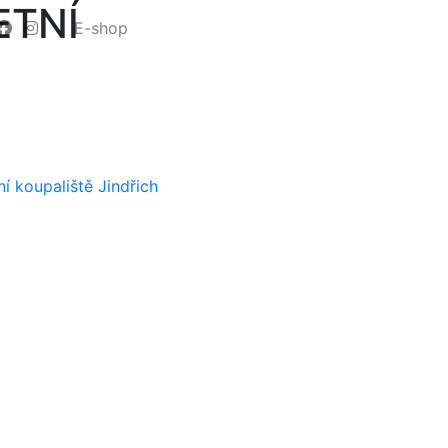
ETNÍ
E-shop
 koupaliště Jindřich