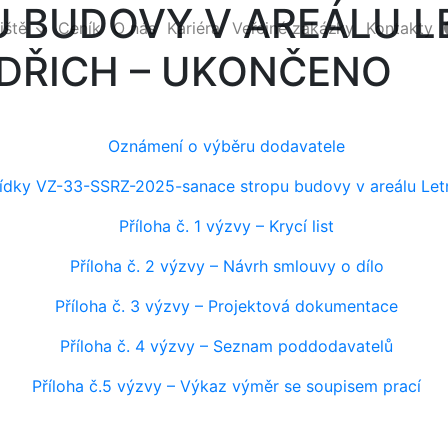
 BUDOVY V AREÁLU L
iště
Ceník
O nás
Kariéra
Veřejné zakázky
Kontakty
NDŘICH – UKONČENO
Oznámení o výběru dodavatele
ídky VZ-33-SSRZ-2025-sanace stropu budovy v areálu Letní
Příloha č. 1 výzvy – Krycí list
Příloha č. 2 výzvy – Návrh smlouvy o dílo
Příloha č. 3 výzvy – Projektová dokumentace
Příloha č. 4 výzvy – Seznam poddodavatelů
Příloha č.5 výzvy – Výkaz výměr se soupisem prací