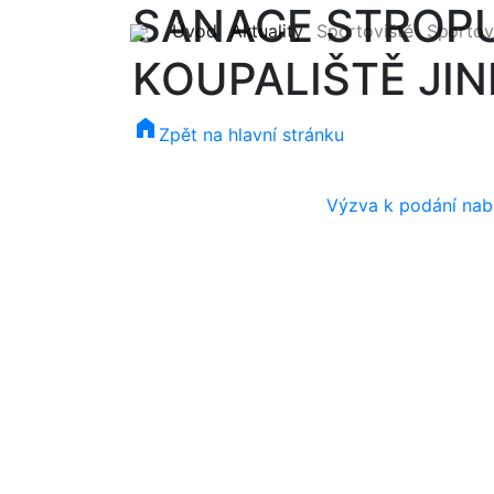
SANACE STROPU
(current)
(current)
Úvod
Aktuality
Sportoviště
Sportov
KOUPALIŠTĚ JI
home
Zpět na hlavní stránku
Výzva k podání nab