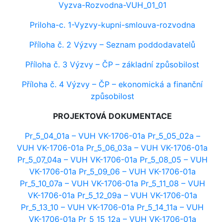
Vyzva-Rozvodna-VUH_01_01
Priloha-c. 1-Vyzvy-kupni-smlouva-rozvodna
Příloha č. 2 Výzvy – Seznam poddodavatelů
Příloha č. 3 Výzvy – ČP – základní způsobilost
Příloha č. 4 Výzvy – ČP – ekonomická a finanční
způsobilost
PROJEKTOVÁ DOKUMENTACE
Pr_5_04_01a – VUH VK-1706-01a
Pr_5_05_02a –
VUH VK-1706-01a
Pr_5_06_03a – VUH VK-1706-01a
Pr_5_07_04a – VUH VK-1706-01a
Pr_5_08_05 – VUH
VK-1706-01a
Pr_5_09_06 – VUH VK-1706-01a
Pr_5_10_07a – VUH VK-1706-01a
Pr_5_11_08 – VUH
VK-1706-01a
Pr_5_12_09a – VUH VK-1706-01a
Pr_5_13_10 – VUH VK-1706-01a
Pr_5_14_11a – VUH
VK-1706-01a
Pr_5_15_12a – VUH VK-1706-01a