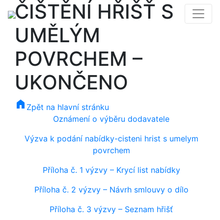
ČIŠTĚNÍ HŘIŠŤ S
UMĚLÝM
POVRCHEM –
UKONČENO
home
Zpět na hlavní stránku
Oznámení o výběru dodavatele
Výzva k podání nabídky-cisteni hrist s umelym
povrchem
Příloha č. 1 výzvy – Krycí list nabídky
Příloha č. 2 výzvy – Návrh smlouvy o dílo
Příloha č. 3 výzvy – Seznam hřišť