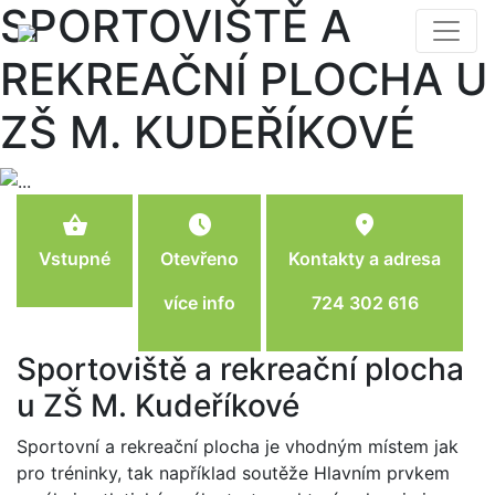
SPORTOVIŠTĚ A
REKREAČNÍ PLOCHA U
ZŠ M. KUDEŘÍKOVÉ
shopping_basket
schedule
location_on
Vstupné
Otevřeno
Kontakty a adresa
více info
724 302 616
Sportoviště a rekreační plocha
u ZŠ M. Kudeříkové
Sportovní a rekreační plocha je vhodným místem jak
pro tréninky, tak například soutěže Hlavním prvkem