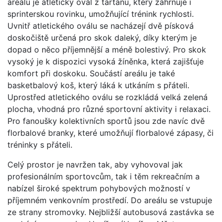
areálu je atletický ovál z tartanu, který zahrnuje i
sprinterskou rovinku, umožňující trénink rychlosti.
Uvnitř atletického oválu se nacházejí dvě písková
doskočiště určená pro skok daleký, díky kterým je
dopad o něco příjemnější a méně bolestivý. Pro skok
vysoký je k dispozici vysoká žíněnka, která zajišťuje
komfort při doskoku. Součástí areálu je také
basketbalový koš, který láká k utkáním s přáteli.
Uprostřed atletického oválu se rozkládá velká zelená
plocha, vhodná pro různé sportovní aktivity i relaxaci.
Pro fanoušky kolektivních sportů jsou zde navíc dvě
florbalové branky, které umožňují florbalové zápasy, či
tréninky s přáteli.
Celý prostor je navržen tak, aby vyhovoval jak
profesionálním sportovcům, tak i těm rekreačním a
nabízel široké spektrum pohybových možností v
příjemném venkovním prostředí. Do areálu se vstupuje
ze strany stromovky. Nejbližší autobusová zastávka se