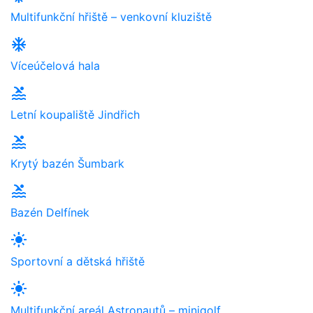
Multifunkční hřiště – venkovní kluziště
ac_unit
Víceúčelová hala
pool
Letní koupaliště Jindřich
pool
Krytý bazén Šumbark
pool
Bazén Delfínek
light_mode
Sportovní a dětská hřiště
light_mode
Multifunkční areál Astronautů – minigolf