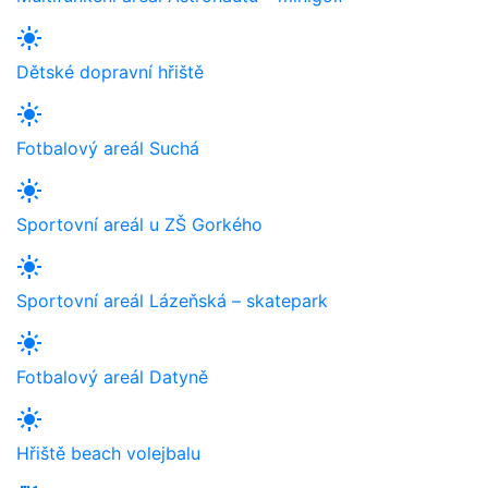
light_mode
Dětské dopravní hřiště
light_mode
Fotbalový areál Suchá
light_mode
Sportovní areál u ZŠ Gorkého
light_mode
Sportovní areál Lázeňská – skatepark
light_mode
Fotbalový areál Datyně
light_mode
Hřiště beach volejbalu