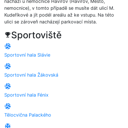
nachází u nemocnice Havířov (Havířov, Město,
nemocnice), v tomto případě se musíte dát ulicí M.
Kudeříkové a jít podél areálu až ke vstupu. Na této
ulici se zároveň nacházejí parkovací místa.
Sportoviště
trophy
sports_volleyball
Sportovní hala Slávie
sports_volleyball
Sportovní hala Žákovská
sports_volleyball
Sportovní hala Fénix
sports_volleyball
Tělocvična Palackého
ac_unit