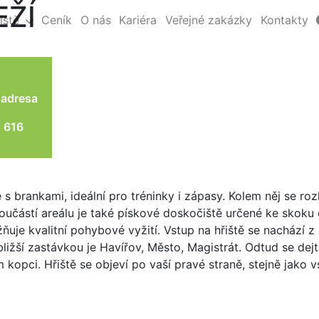
EŽÍ
iště
Ceník
O nás
Kariéra
Veřejné zakázky
Kontakty
 adresa
 616
ě s brankami, ideální pro tréninky i zápasy. Kolem něj se roz
Součástí areálu je také pískové doskočiště určené ke skoku
uje kvalitní pohybové vyžití. Vstup na hřiště se nachází z
ižší zastávkou je Havířov, Město, Magistrát. Odtud se dejt
kopci. Hřiště se objeví po vaší pravé straně, stejně jako v