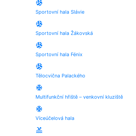
sports_volleyball
Sportovní hala Slávie
sports_volleyball
Sportovní hala Žákovská
sports_volleyball
Sportovní hala Fénix
sports_volleyball
Tělocvična Palackého
ac_unit
Multifunkční hřiště – venkovní kluziště
ac_unit
Víceúčelová hala
pool