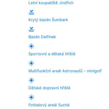
Letní koupaliště Jindřich
pool
Krytý bazén Šumbark
pool
Bazén Delfínek
light_mode
Sportovní a dětská hřiště
light_mode
Multifunkční areál Astronautů – minigolf
light_mode
Dětské dopravní hřiště
light_mode
Fotbalový areál Suchá