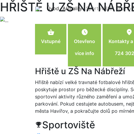
HŘIŠTĚ U ZŠ NA NÁBŘ
(current)
(current)
Úvod
Aktuality
Sportoviště
Sportov
shopping_basket
schedule
location_on
Vstupné
Otevřeno
Kontakty a
více info
724 302
Hřiště u ZŠ Na Nábřeží
Hřiště nabízí velké travnaté fotbalové hřišt
poskytuje prostor pro běžecké disciplíny. 
sportovní aktivity různého zaměření a umožň
parkování. Pokud cestujete autobusem, nejbl
města Havířov, a pokračujte dolů po mírném 
Sportoviště
trophy