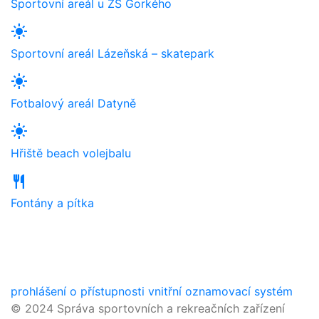
Sportovní areál u ZŠ Gorkého
light_mode
Sportovní areál Lázeňská – skatepark
light_mode
Fotbalový areál Datyně
light_mode
Hřiště beach volejbalu
restaurant
Fontány a pítka
prohlášení o přístupnosti
vnitřní oznamovací systém
© 2024 Správa sportovních a rekreačních zařízení