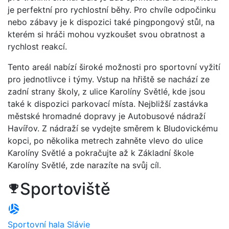
je perfektní pro rychlostní běhy. Pro chvíle odpočinku
nebo zábavy je k dispozici také pingpongový stůl, na
kterém si hráči mohou vyzkoušet svou obratnost a
rychlost reakcí.
Tento areál nabízí široké možnosti pro sportovní vyžití
pro jednotlivce i týmy. Vstup na hřiště se nachází ze
zadní strany školy, z ulice Karolíny Světlé, kde jsou
také k dispozici parkovací místa. Nejbližší zastávka
městské hromadné dopravy je Autobusové nádraží
Havířov. Z nádraží se vydejte směrem k Bludovickému
kopci, po několika metrech zahněte vlevo do ulice
Karolíny Světlé a pokračujte až k Základní škole
Karolíny Světlé, zde narazíte na svůj cíl.
Sportoviště
trophy
sports_volleyball
Sportovní hala Slávie