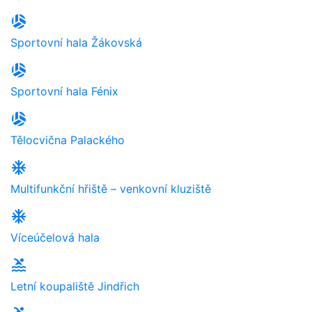
sports_volleyball
Sportovní hala Žákovská
sports_volleyball
Sportovní hala Fénix
sports_volleyball
Tělocvična Palackého
ac_unit
Multifunkční hřiště – venkovní kluziště
ac_unit
Víceúčelová hala
pool
Letní koupaliště Jindřich