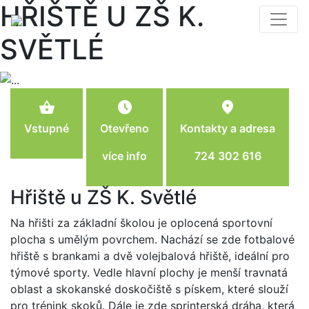
HŘIŠTĚ U ZŠ K.
SVĚTLÉ
shopping_basket
schedule
location_on
Vstupné
Otevřeno
Kontakty a adresa
více info
724 302 616
Hřiště u ZŠ K. Světlé
Na hřišti za základní školou je oplocená sportovní
plocha s umělým povrchem. Nachází se zde fotbalové
hřiště s brankami a dvě volejbalová hřiště, ideální pro
týmové sporty. Vedle hlavní plochy je menší travnatá
oblast a skokanské doskočiště s pískem, které slouží
pro trénink skoků. Dále je zde sprinterská dráha, která