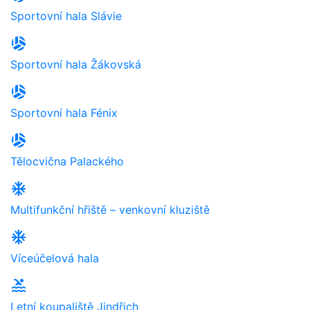
Sportovní hala Slávie
sports_volleyball
Sportovní hala Žákovská
sports_volleyball
Sportovní hala Fénix
sports_volleyball
Tělocvična Palackého
ac_unit
Multifunkční hřiště – venkovní kluziště
ac_unit
Víceúčelová hala
pool
Letní koupaliště Jindřich