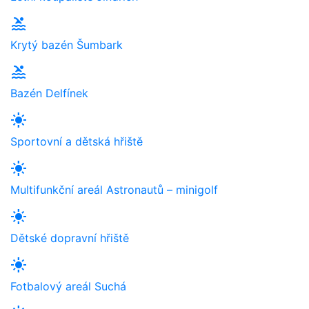
pool
Krytý bazén Šumbark
pool
Bazén Delfínek
light_mode
Sportovní a dětská hřiště
light_mode
Multifunkční areál Astronautů – minigolf
light_mode
Dětské dopravní hřiště
light_mode
Fotbalový areál Suchá