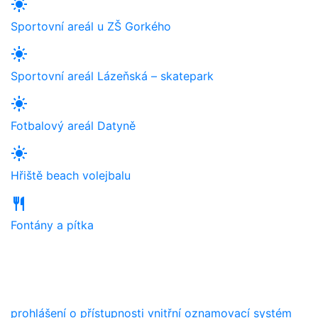
light_mode
Sportovní areál u ZŠ Gorkého
light_mode
Sportovní areál Lázeňská – skatepark
light_mode
Fotbalový areál Datyně
light_mode
Hřiště beach volejbalu
restaurant
Fontány a pítka
prohlášení o přístupnosti
vnitřní oznamovací systém