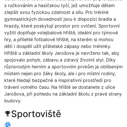
s ručkováním a hasičskou tyčí, jež umožňuje dětem
zlepšit svou fyzickou zdatnost a sílu. Pro trénink
gymnastických dovedností jsou k dispozici bradla a
hrazdy, které poskytují prostor pro cvičení. Sportovní
vyžití doplňuje volejbalové hřiště, ideální pro týmové
hry, a přilehlé fotbalové hřiště, na kterém si mohou
děti i dospělí užít přátelské zápasy nebo tréninky.
Hřiště u základní školy Jarošova je navrženo tak, aby
spojovalo pohyb, zábavu a zdravý životní styl. Díky
různorodým herním a sportovním prvkům je oblíbeným
místem nejen pro žáky školy, ale i pro místní rodiny,
které hledají bezpečné a inspirativní prostředí pro
trávení volného času. Na hřiště se dostanete z ulice
Jarošova, při pohledu na základní školu z pravé strany
budovy.
Sportoviště
trophy
sports_volleyball