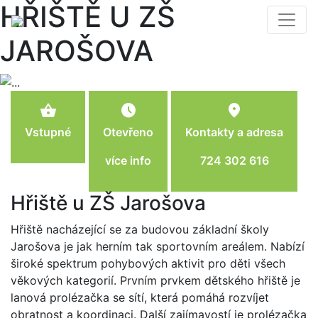
HŘIŠTĚ U ZŠ
JAROŠOVA
shopping_basket
schedule
location_on
Vstupné
Otevřeno
Kontakty a adresa
více info
724 302 616
Hřiště u ZŠ Jarošova
Hřiště nacházející se za budovou základní školy
Jarošova je jak herním tak sportovním areálem. Nabízí
široké spektrum pohybových aktivit pro děti všech
věkových kategorií. Prvním prvkem dětského hřiště je
lanová prolézačka se sítí, která pomáhá rozvíjet
obratnost a koordinaci. Další zajímavostí je prolézačka