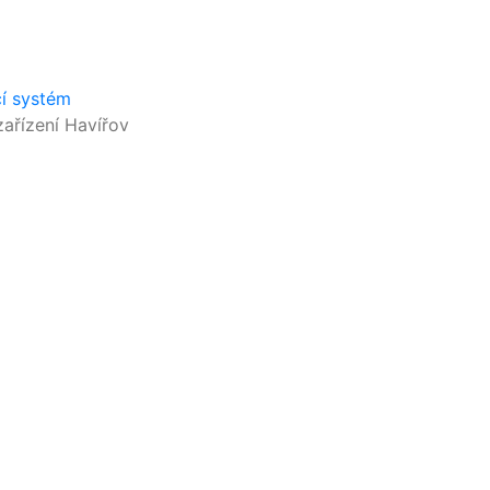
cí systém
ařízení Havířov