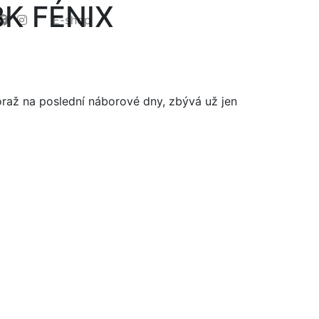
K FÉNIX
E-shop
doraž na poslední náborové dny, zbývá už jen