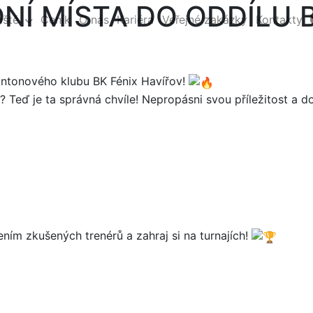
NÍ MÍSTA DO ODDÍLU B
iště
Ceník
O nás
Kariéra
Veřejné zakázky
Kontakty
tonového klubu BK Fénix Havířov!
? Teď je ta správná chvíle! Nepropásni svou příležitost a 
ním zkušených trenérů a zahraj si na turnajích!