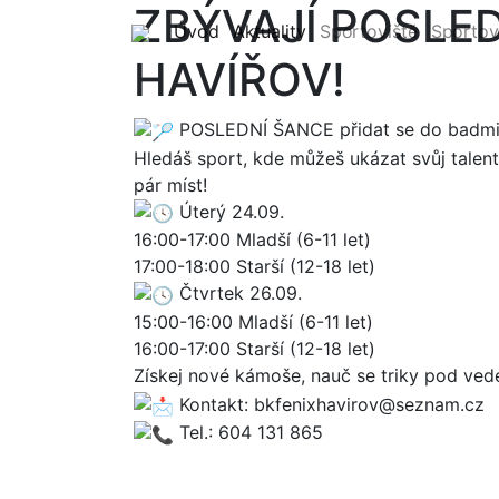
ZBÝVAJÍ POSLED
(current)
(current)
Úvod
Aktuality
Sportoviště
Sportov
HAVÍŘOV!
POSLEDNÍ ŠANCE přidat se do badmin
Hledáš sport, kde můžeš ukázat svůj talent
pár míst!
Úterý 24.09.
16:00-17:00 Mladší (6-11 let)
17:00-18:00 Starší (12-18 let)
Čtvrtek 26.09.
15:00-16:00 Mladší (6-11 let)
16:00-17:00 Starší (12-18 let)
Získej nové kámoše, nauč se triky pod vede
Kontakt: bkfenixhavirov@seznam.cz
Tel.: 604 131 865