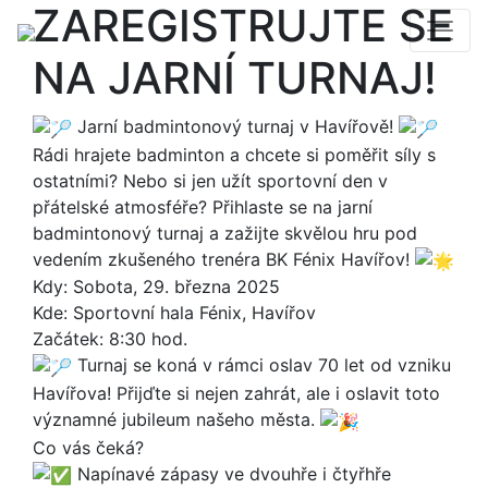
ZAREGISTRUJTE SE
NA JARNÍ TURNAJ!
Jarní badmintonový turnaj v Havířově!
Rádi hrajete badminton a chcete si poměřit síly s
ostatními? Nebo si jen užít sportovní den v
přátelské atmosféře? Přihlaste se na jarní
badmintonový turnaj a zažijte skvělou hru pod
vedením zkušeného trenéra BK Fénix Havířov!
Kdy: Sobota, 29. března 2025
Kde: Sportovní hala Fénix, Havířov
Začátek: 8:30 hod.
Turnaj se koná v rámci oslav 70 let od vzniku
Havířova! Přijďte si nejen zahrát, ale i oslavit toto
významné jubileum našeho města.
Co vás čeká?
Napínavé zápasy ve dvouhře i čtyřhře