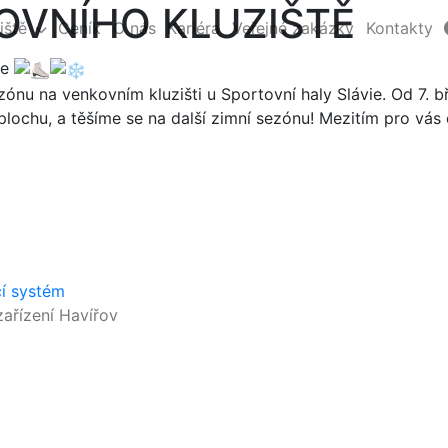
OVNÍHO KLUZIŠTĚ
iště
Ceník
O nás
Kariéra
Veřejné zakázky
Kontakty
ie
ónu na venkovním kluzišti u Sportovní haly Slávie. Od 7. 
 plochu, a těšíme se na další zimní sezónu! Mezitím pro vás
cí systém
ařízení Havířov