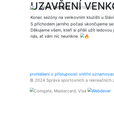
UZAVŘENÍ VENK
(current)
(current)
Úvod
Aktuality
Sportoviště
Sportov
Konec sezóny na venkovním kluzišti u Sláv
S příchodem jarního počasí ukončujeme sez
Děkujeme všem, kteří si přišli užít ledovou
nás, ať vám nic neunikne.
prohlášení o přístupnosti
vnitřní oznamova
© 2024 Správa sportovních a rekreačních z