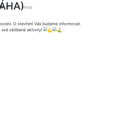
ÁHA)
E-shop
locení. O otevření Vás budeme informovat.
 své oblíbené aktivity!