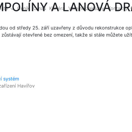
MPOLÍNY A LANOVÁ DR
iště
Ceník
O nás
Kariéra
Veřejné zakázky
Kontakty
udou od středy 25. září uzavřeny z důvodu rekonstrukce op
 zůstávají otevřené bez omezení, takže si stále můžete užít
cí systém
ařízení Havířov