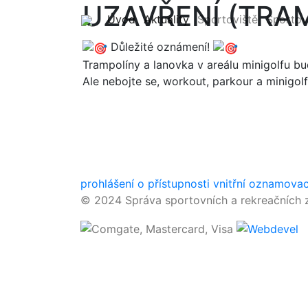
UZAVŘENÍ (TRA
(current)
(current)
Úvod
Aktuality
Sportoviště
Sportov
Důležité oznámení!
Trampolíny a lanovka v areálu minigolfu b
Ale nebojte se, workout, parkour a minigolf
prohlášení o přístupnosti
vnitřní oznamova
© 2024 Správa sportovních a rekreačních z