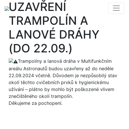
UZAVŘENÍ
TRAMPOLÍN A
LANOVÉ DRÁHY
(DO 22.09.)
Trampolíny a lanová dráha v Multifunkčním
areálu Astronautů budou uzavřeny až do neděle
22.09.2024 včetně. Důvodem je nezpůsobilý stav
okolí těchto cvičebních prvků k hygienickému
užívání – plátno by mohlo být poškozené vlivem
znečištěného okolí trampolín.
Děkujeme za pochopení.