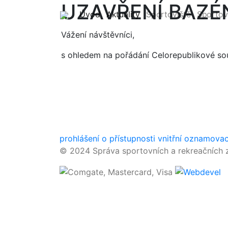
UZAVŘENÍ BAZÉNU
(current)
(current)
Úvod
Aktuality
Sportoviště
Sportov
Vážení návštěvníci,
s ohledem na pořádání Celorepublikové sou
prohlášení o přístupnosti
vnitřní oznamova
© 2024 Správa sportovních a rekreačních z