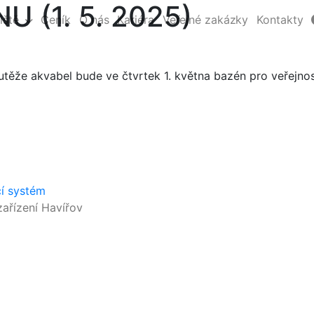
 (1. 5. 2025)
iště
Ceník
O nás
Kariéra
Veřejné zakázky
Kontakty
těže akvabel bude ve čtvrtek 1. května bazén pro veřejnos
cí systém
ařízení Havířov