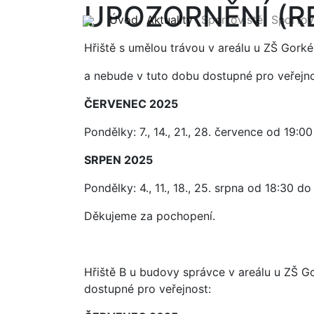
UPOZORNĚNÍ (R
(current)
(current)
Úvod
Aktuality
Sportoviště
Sportov
Hřiště s umělou trávou v areálu u ZŠ Gork
a nebude v tuto dobu dostupné pro veřejno
ČERVENEC 2025
Pondělky: 7., 14., 21., 28. července
od 19:00
SRPEN 2025
Pondělky: 4., 11., 18., 25. srpna od 18:30 d
Děkujeme za pochopení.
Hřiště B u budovy správce v areálu u ZŠ G
dostupné pro veřejnost: