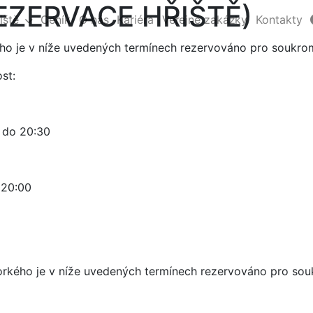
EZERVACE HŘIŠTĚ)
iště
Ceník
O nás
Kariéra
Veřejné zakázky
Kontakty
ého je v níže uvedených termínech rezervováno pro soukro
st:
 do 20:30
o 20:00
orkého je
v níže uvedených termínech rezervováno pro sou