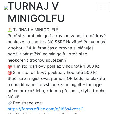
TURNAJ V
MINIGOLFU
TURNAJ V MINIGOLFU!
Přijď si zahrát minigolf a rovnou zabojuj o dárkové
poukazy na sportoviště SSRZ Havířov! Pokud máš
v sobotu 24. května čas a zrovna si plánuješ
odpálit pár míčků na minigolfu, proč si to
neokořenit trochou soutěžení?
1. místo: dárkový poukaz v hodnotě 1 000 Kč
2. místo: dárkový poukaz v hodnotě 500 Kč
Stačí se zaregistrovat pomocí QR kódu na plakátu
a uhradit na místě vstupné za minigolf – turnaj je
určen pro každého, kdo má přesnost, styl a trochu
štěstí!
Registrace zde:
https://forms.office.com/e/J86s4vczaC