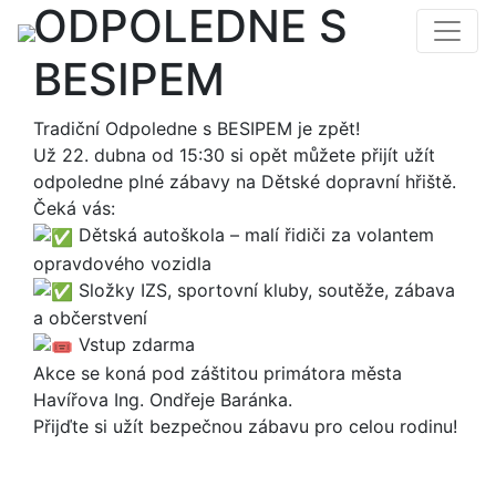
ODPOLEDNE S
BESIPEM
Tradiční Odpoledne s BESIPEM je zpět!
Už 22. dubna od 15:30 si opět můžete přijít užít
odpoledne plné zábavy na Dětské dopravní hřiště.
Čeká vás:
Dětská autoškola – malí řidiči za volantem
opravdového vozidla
Složky IZS, sportovní kluby, soutěže, zábava
a občerstvení
Vstup zdarma
Akce se koná pod záštitou primátora města
Havířova Ing. Ondřeje Baránka.
Přijďte si užít bezpečnou zábavu pro celou rodinu!