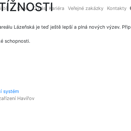
TÍŽNOSTI
iště
Ceník
O nás
Kariéra
Veřejné zakázky
Kontakty
eálu Lázeňská je teď ještě lepší a plná nových výzev. Přip
ké schopnosti.
cí systém
ařízení Havířov