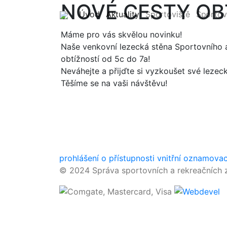
NOVÉ CESTY OB
(current)
(current)
Úvod
Aktuality
Sportoviště
Sportov
Máme pro vás skvělou novinku!
Naše venkovní lezecká stěna Sportovního ar
obtížností od 5c do 7a!
Neváhejte a přijďte si vyzkoušet své lezec
Těšíme se na vaši návštěvu!
prohlášení o přístupnosti
vnitřní oznamova
© 2024 Správa sportovních a rekreačních z