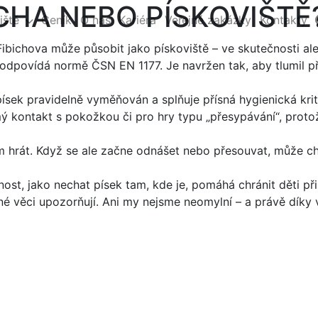
HA NEBO PÍSKOVIŠTĚ
iště
Ceník
O nás
Kariéra
Veřejné zakázky
Kontakty
bichova může působit jako pískoviště – ve skutečnosti ale 
odpovídá normě ČSN EN 1177. Je navržen tak, aby tlumil př
písek pravidelně vyměňován a splňuje přísná hygienická kri
mý kontakt s pokožkou či pro hry typu „přesypávání“, proto
em hrát. Když se ale začne odnášet nebo přesouvat, může c
ost, jako nechat písek tam, kde je, pomáhá chránit děti při
é věci upozorňují. Ani my nejsme neomylní – a právě díky 