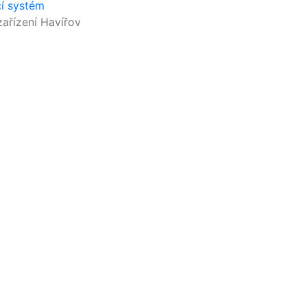
cí systém
ařízení Havířov