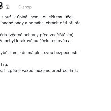
?
E-shop
slouží k úplně jinému, důležitému účelu.
ípadné pády a pomáhal chránit děti při hře
téria (včetně ochrany před znečištěním),
že nebyl k takovému účelu testován ani
hybět tam, kde má plnit svou bezpečnostní
 hře.
vaší zpětné vazbě můžeme prostředí hřišť