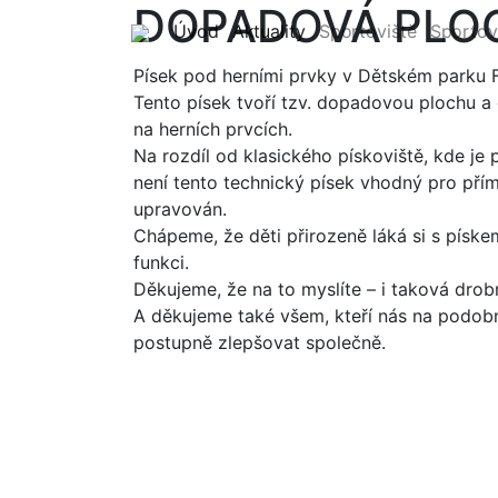
DOPADOVÁ PLOC
(current)
(current)
Úvod
Aktuality
Sportoviště
Sportov
Písek pod herními prvky v Dětském parku Fi
Tento písek tvoří tzv. dopadovou plochu a 
na herních prvcích.
Na rozdíl od klasického pískoviště, kde je 
není tento technický písek vhodný pro pří
upravován.
Chápeme, že děti přirozeně láká si s písk
funkci.
Děkujeme, že na to myslíte – i taková drobn
A děkujeme také všem, kteří nás na podobn
postupně zlepšovat společně.