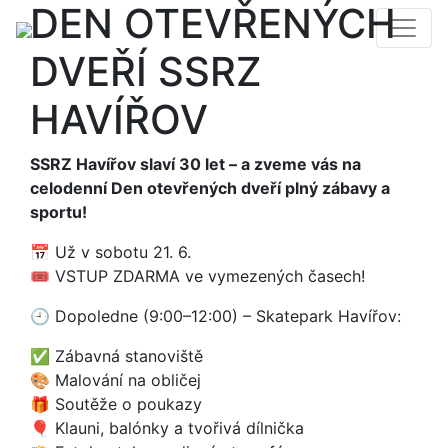
DEN OTEVŘENÝCH
DVEŘÍ SSRZ
HAVÍŘOV
SSRZ Havířov slaví 30 let – a zveme vás na
celodenní Den otevřených dveří plný zábavy a
sportu!
📅 Už v sobotu 21. 6.
🎟️ VSTUP ZDARMA ve vymezených časech!
🕘 Dopoledne (9:00–12:00) – Skatepark Havířov:
✅ Zábavná stanoviště
🎨 Malování na obličej
🎁 Soutěže o poukazy
🎈 Klauni, balónky a tvořivá dílnička